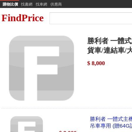
購物比價
找書網
找車網
供應商
FindPrice
勝利者 一體式
貨車/連結車/大
$ 8,000
勝利者 一體式主機
吊車專用 (贈64G