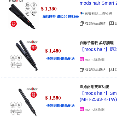
mods hair Sma
$ 1,380
家樂福線上購物網
滿額贈券 贈$200 贈$200
複製商品連結
負離子搭載 柔順護理
【mods hair】
$ 1,480
快速到貨/離島配送
momo購物網
複製商品連結
直捲兩用雙重功能
【mods hair
$ 1,580
(MHI-2583-K-TW)
快速到貨/離島配送
momo購物網