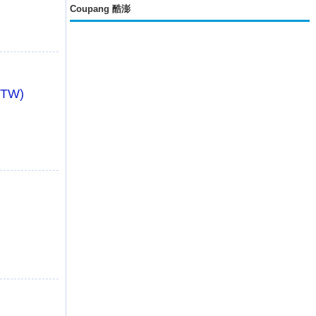
Coupang 酷澎
TW)