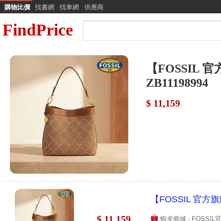
購物比價
找書網
找車網
供應商
FindPrice
【FOSSIL 
ZB11198994
$ 11,159
【FOSSIL 官方旗
$ 11,159
蝦皮商城 - FOSSI