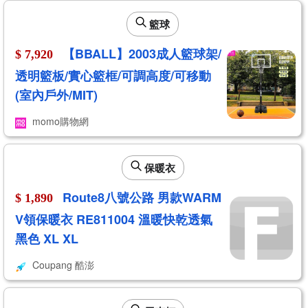
籃球
【BBALL】2003成人籃球架/
$ 7,920
透明籃板/實心籃框/可調高度/可移動
(室內戶外/MIT)
momo購物網
保暖衣
Route8八號公路 男款WARM
$ 1,890
V領保暖衣 RE811004 溫暖快乾透氣
黑色 XL XL
Coupang 酷澎