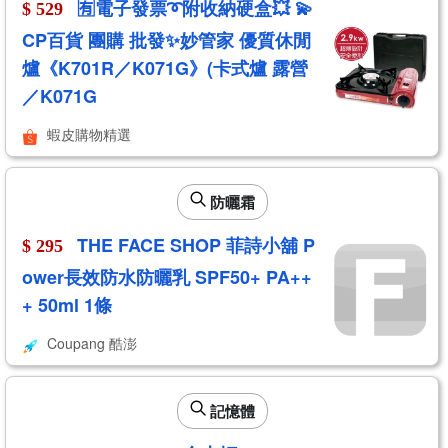
🈶電子發票➰附收納硬盒💥 💫
$ 529
CP百貨 團購 批發✨妙管家 優質休閒
爐《K701R／K071G》(卡式爐 露營
／K071G
蝦皮購物精選
防曬霜
THE FACE SHOP 菲詩小舖 P
$ 295
ower長效防水防曬乳 SPF50+ PA++
+ 50ml 1條
Coupang 酷澎
記憶體