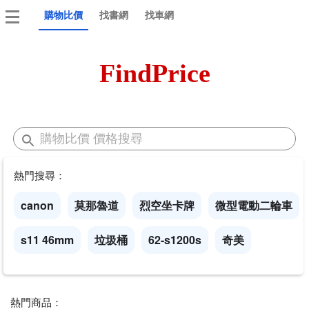
購物比價
找書網
找車網
FindPrice
熱門搜尋：
canon
莫那魯道
烈空坐卡牌
微型電動二輪車
s11 46mm
垃圾桶
62-s1200s
奇美
熱門商品：