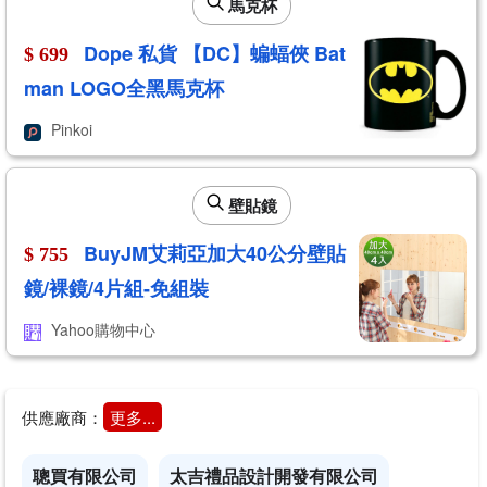
馬克杯
Dope 私貨 【DC】蝙蝠俠 Bat
$ 699
man LOGO全黑馬克杯
Pinkoi
壁貼鏡
BuyJM艾莉亞加大40公分壁貼
$ 755
鏡/裸鏡/4片組-免組裝
Yahoo購物中心
供應廠商：
更多...
聰買有限公司
太吉禮品設計開發有限公司