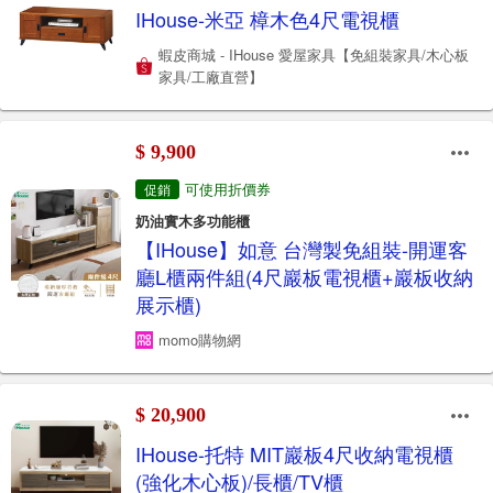
IHouse-米亞 樟木色4尺電視櫃
蝦皮商城 - IHouse 愛屋家具【免組裝家具/木心板
家具/工廠直營】
$ 9,900
可使用折價券
促銷
奶油實木多功能櫃
【IHouse】如意 台灣製免組裝-開運客
廳L櫃兩件組(4尺巖板電視櫃+巖板收納
展示櫃)
momo購物網
$ 20,900
IHouse-托特 MIT巖板4尺收納電視櫃
(強化木心板)/長櫃/TV櫃