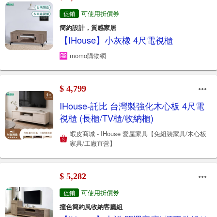
可使用折價券
促銷
簡約設計，質感家居
【IHouse】小灰橡 4尺電視櫃
momo購物網
$ 4,799
IHouse-託比 台灣製強化木心板 4尺電
視櫃 (長櫃/TV櫃/收納櫃)
蝦皮商城 - IHouse 愛屋家具【免組裝家具/木心板
家具/工廠直營】
$ 5,282
可使用折價券
促銷
撞色簡約風收納客廳組