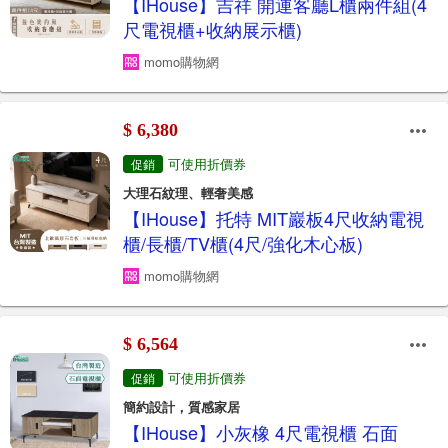
【IHouse】吉祥 開運客廳L櫃兩件組(4
尺電視櫃+收納展示櫃)
momo購物網
$ 6,380
可使用折價券
促銷
大理石紋理、輕奢美感
【IHouse】托特 MIT巖板4尺收納電視
櫃/長櫃/TV櫃(4尺/強化木心板)
momo購物網
$ 6,564
可使用折價券
促銷
簡約設計，質感家居
【IHouse】小灰橡 4尺電視櫃 石面