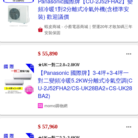
Panasonic國際牌【CU-2J52FHA2】變
頻冷暖1對2分離式冷氣外機(含標準安
裝) 歡迎議價
蝦皮商城 - 小蔡電器商城｜營運20年才敢加碼三年
安裝保固
$ 55,890
★UK一對二2.8+2.8KW
【Panasonic 國際牌】3-4坪+3-4坪一
對二變頻冷暖5.2KW分離式冷氣空調(C
U-2J52FHA2/CS-UK28BA2+CS-UK28
BA2)
momo購物網
$ 57,960
★UK一對二2.2+3.6KW