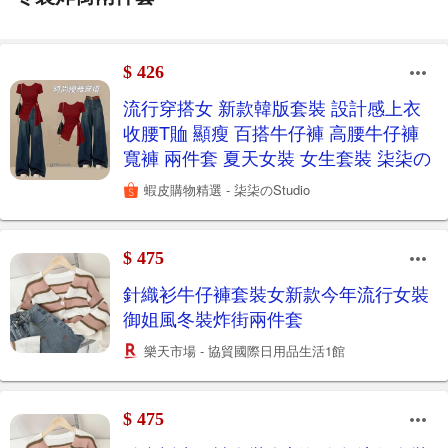
$ 426
流行穿搭女 新款韓版套裝 設計感上衣
收腰T賉 顯瘦 百搭牛仔褲 高腰牛仔褲
寬褲 兩件套 夏天女裝 女生套裝 柒柒の
蝦皮購物精選 - 柒柒のStudio
$ 475
針織衫牛仔褲套裝女新款今年流行女裝
御姐風冬裝炸街兩件套
樂天市場 - 協貿國際日用品生活1館
$ 475