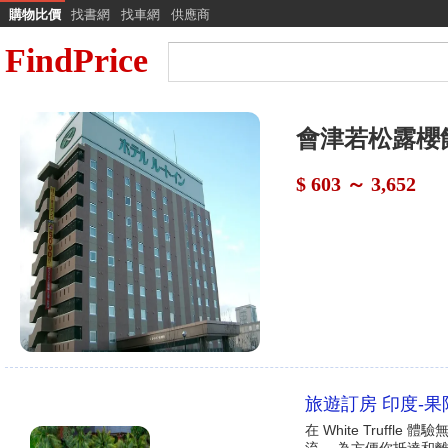
購物比價
找書網
找車網
供應商
FindPrice
會津若松露櫻
$ 603 ～ 3,652
旅遊訂房 印度-果阿邦 
在 White Truf