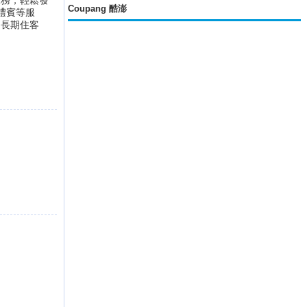
服務，輕鬆發
Coupang 酷澎
禮賓等服
是長期住客