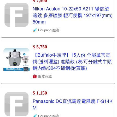
$ 7,500
Nikon Aculon 10-22x50 A211 變倍望
遠鏡 多層鍍膜 輕巧便攜 197x197(mm)
50mm
Coupang 酷澎
$ 5,750
【Buffalo牛頭牌】15人份 全能厲害電
鍋(送料理盆) 進階款 (灰/可分離式牛頭
鋼內鍋/304不鏽鋼/附蒸籠)
蝦皮商城
$ 1,150
Panasonic DC直流馬達電風扇 F-S14K
M
Coupang 酷澎