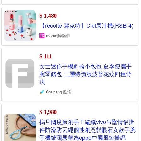
$ 1,480
【recolte 麗克特】Ciel果汁機(RSB-4)
momo購物網
$ 111
女士迷你手機斜挎小包包 夏季便攜手
腕零錢包 三層特價版波普花紋四種背
法
Coupang 酷澎
$ 1,980
搗旦國度原創手工編織vivo吊墜情侶掛
件防滑防丟繩個性創意貓眼石女款手腕
手機鏈蘋果華為oppo中國風短掛繩