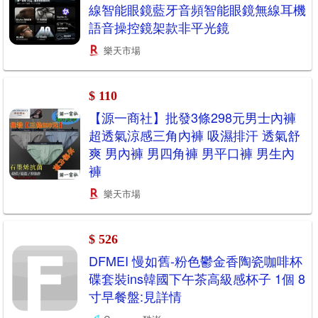
線智能眼鏡藍牙音頻智能眼鏡無線耳機
語音操控鏡架款非平光鏡
樂天市場
$ 110
【源一商社】批發3條298元男士內褲
超透氣涼感三角內褲 吸濕排汗 透氣舒
爽 男內褲 男四角褲 男平口褲 男生內
褲
樂天市場
$ 526
DFMEI 慢如舊-粉色鬱金香陶瓷咖啡杯
碟套裝ins韓國下午茶高級感杯子 1個 8
寸早餐盤:見詳情