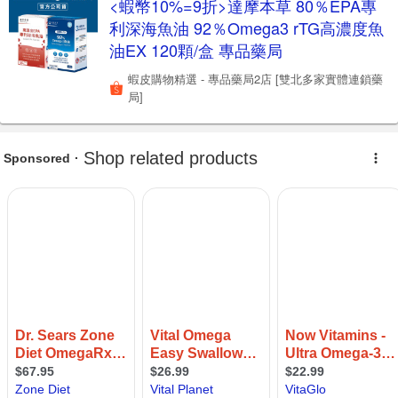
<蝦幣10%=9折>達摩本草 80％EPA專
利深海魚油 92％Omega3 rTG高濃度魚
油EX 120顆/盒 專品藥局
蝦皮購物精選 - 專品藥局2店 [雙北多家實體連鎖藥
局]