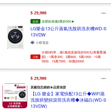
$ 29,900
送變頻扇滿2萬折500★
促銷
LG樂金13公斤蒸氣洗脫烘洗衣機WD-S
13VDW
小蔡電器
分期0利率，滿1萬就直接現折500元(再重疊滿
額)：1萬拿200、3萬600、5萬1000、13萬
活動
3500、15萬7500、50萬20000
$ 29,900
原廠指定經銷★品質保證
【LG 樂金】家電快配13公斤◆WiFi蒸
洗脫烘變頻滾筒洗衣機◆冰磁白(WD-S
13VDW)