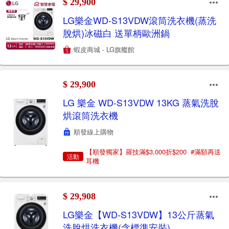
$ 29,900
LG樂金WD-S13VDW滾筒洗衣機(蒸洗
脫烘)冰磁白 送單柄歐洲鍋
蝦皮商城 - LG旗艦館
$ 29,900
LG 樂金 WD-S13VDW 13KG 蒸氣洗脫
烘滾筒洗衣機
順發線上購物
【順發獨家】羅技滿$3,000折$200 #滿額再送
活動
耳機
$ 29,908
LG樂金【WD-S13VDW】13公斤蒸氣
洗脫烘洗衣機(含標準安裝)