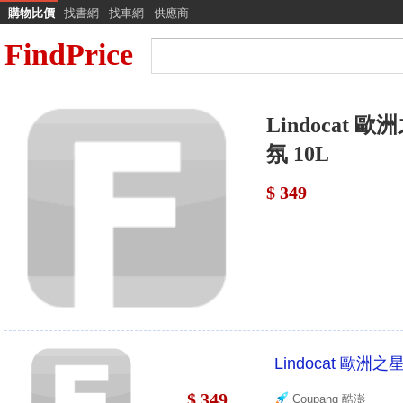
購物比價
找書網
找車網
供應商
FindPrice
Lindocat 
氛 10L
$ 349
Lindocat 歐洲
$ 349
Coupang 酷澎