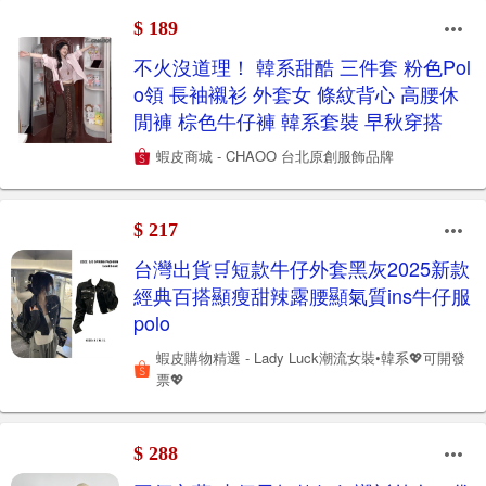
$ 189
不火沒道理！ 韓系甜酷 三件套 粉色Pol
o領 長袖襯衫 外套女 條紋背心 高腰休
閒褲 棕色牛仔褲 韓系套裝 早秋穿搭
蝦皮商城 - CHAOO 台北原創服飾品牌
$ 217
台灣出貨🛒短款牛仔外套黑灰2025新款
經典百搭顯瘦甜辣露腰顯氣質ins牛仔服
polo
蝦皮購物精選 - Lady Luck潮流女裝•韓系💖可開發
票💖
$ 288