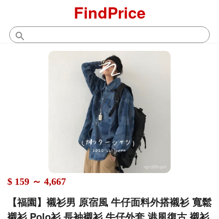
FindPrice
$ 159 ～ 4,667
【福園】襯衫男 原宿風 牛仔面料外搭襯衫 寬鬆
襯衫 Polo衫 長袖襯衫 牛仔外套 港風復古 襯衫