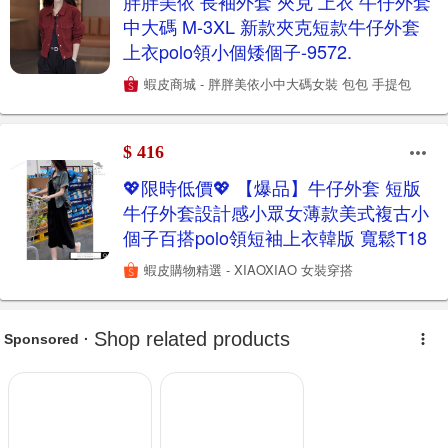
胖胖美依 長袖外套 夾克 上衣 牛仔外套
中大碼 M-3XL 新款夾克短款牛仔外套
上衣polo領小個矮個子-9572.
蝦皮商城 - 胖胖美依小中大碼女裝 包包 手提包
$ 416
💖限時低價💖 【爆品】牛仔外套 短版
牛仔外套設計感小眾女薄款美式複古小
個子百搭polo領短袖上衣韓版 寬鬆T18
蝦皮購物精選 - XIAOXIAO 女裝穿搭