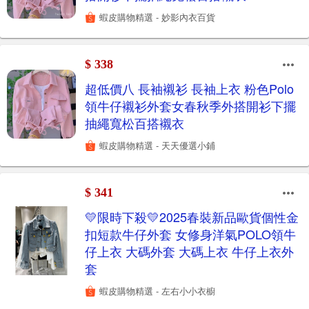
蝦皮購物精選 - 妙影內衣百貨
$ 338
超低價八 長袖襯衫 長袖上衣 粉色Polo
領牛仔襯衫外套女春秋季外搭開衫下擺
抽繩寬松百搭襯衣
蝦皮購物精選 - 天天優選小鋪
$ 341
💛限時下殺💛2025春裝新品歐貨個性金
扣短款牛仔外套 女修身洋氣POLO領牛
仔上衣 大碼外套 大碼上衣 牛仔上衣外
套
蝦皮購物精選 - 左右小小衣櫥