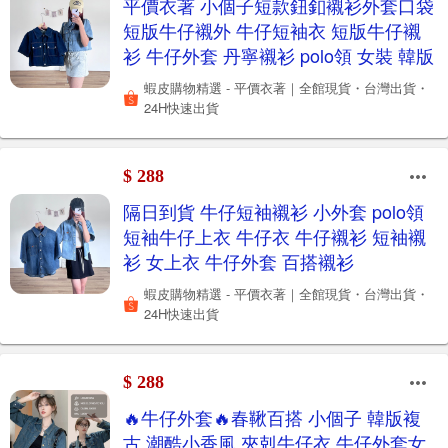
平價衣著 小個子短款鈕釦襯衫外套口袋
短版牛仔襯外 牛仔短袖衣 短版牛仔襯
衫 牛仔外套 丹寧襯衫 polo領 女裝 韓版
蝦皮購物精選 - 平價衣著｜全館現貨・台灣出貨・
24H快速出貨
$ 288
隔日到貨 牛仔短袖襯衫 小外套 polo領
短袖牛仔上衣 牛仔衣 牛仔襯衫 短袖襯
衫 女上衣 牛仔外套 百搭襯衫
蝦皮購物精選 - 平價衣著｜全館現貨・台灣出貨・
24H快速出貨
$ 288
🔥牛仔外套🔥春鞦百搭 小個子 韓版複
古 潮酷小香風 夾剋牛仔衣 牛仔外套女