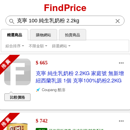
FindPrice
×
精選商品
購物網站
拍賣商品
綜合排序
不限金額
篩選網站
推 薦
$ 665
克寧 純生乳奶粉 2.2KG 家庭號 無新增
紐西蘭乳源 1個 克寧100%奶粉2.2KG
Coupang 酷澎
比較價格
推 薦
$ 742