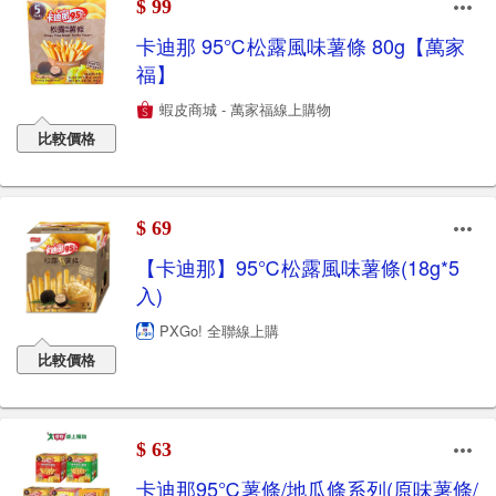
$ 99
卡迪那 95℃松露風味薯條 80g【萬家
福】
蝦皮商城 - 萬家福線上購物
比較價格
$ 69
【卡迪那】95℃松露風味薯條(18g*5
入)
PXGo! 全聯線上購
比較價格
$ 63
卡迪那95℃薯條/地瓜條系列(原味薯條/