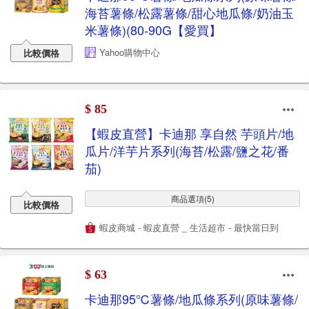
海苔薯條/松露薯條/甜心地瓜條/奶油玉
米薯條)(80-90G【愛買】
Yahoo購物中心
比較價格
$ 85
【蝦皮直營】卡迪那 享自然 芋頭片/地
瓜片/洋芋片系列(海苔/松露/鹽之花/番
茄)
商品選項(5)
比較價格
蝦皮商城 - 蝦皮直營 _ 生活超市 - 最快當日到
$ 63
卡迪那95℃薯條/地瓜條系列(原味薯條/