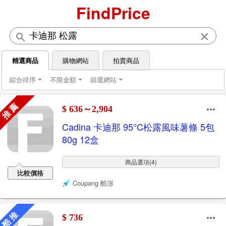
FindPrice
×
精選商品
購物網站
拍賣商品
綜合排序
不限金額
篩選網站
推 薦
$ 636～2,904
Cadina 卡迪那 95°C松露風味薯條 5包
80g 12盒
商品選項(4)
比較價格
Coupang 酷澎
酷 推
$ 736