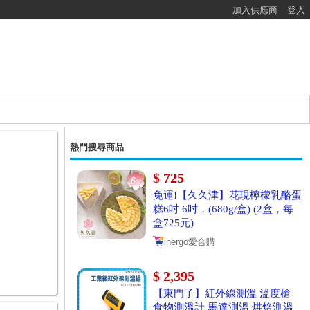
加入供應商
登入
熱門搜尋商品
$ 725
免運!【久久津】花現檸檬乳酪蛋
糕6吋 6吋，(680g/盒) (2盒，每
盒725元)
ihergo愛合購
$ 2,395
【東門子】紅外線測溫 溫度槍
食物測溫計 馬達測溫 烘焙測溫