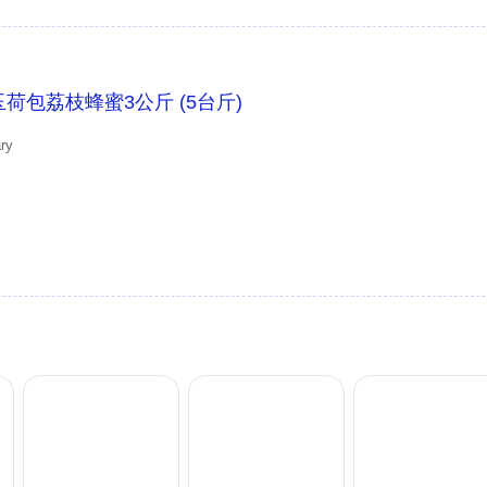
y］玉荷包荔枝蜂蜜3公斤 (5台斤)
ry