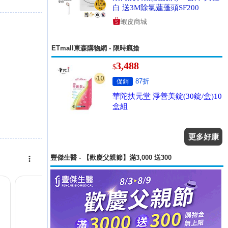
白 送3M除氯蓮蓬頭SF200
蝦皮商城
ETmall東森購物網 - 限時瘋搶
3,488
$
87折
促銷
華陀扶元堂 淨善美錠(30錠/盒)10
盒組
更多好康
豐傑生醫 - 【歡慶父親節】滿3,000 送300