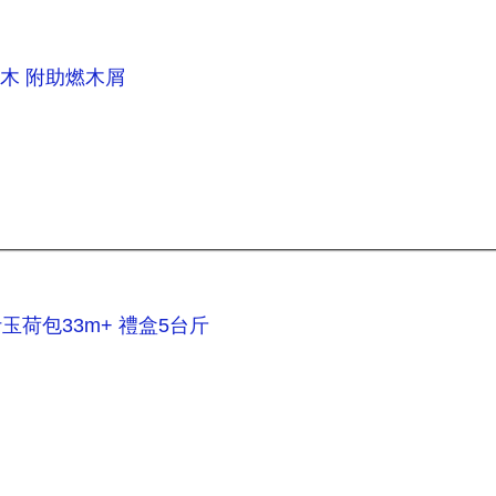
眼木 附助燃木屑
荷包33m+ 禮盒5台斤