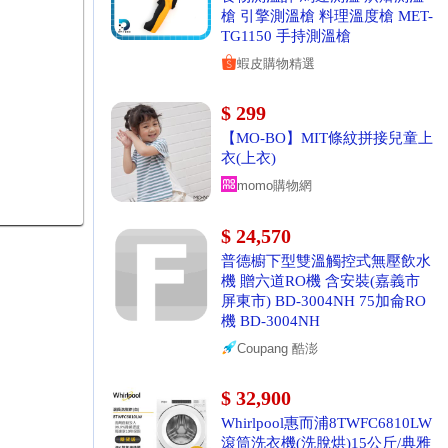
槍 引擎測溫槍 料理溫度槍 MET-
TG1150 手持測溫槍
蝦皮購物精選
$ 299
【MO-BO】MIT條紋拼接兒童上
衣(上衣)
momo購物網
$ 24,570
普德櫥下型雙溫觸控式無壓飲水
機 贈六道RO機 含安裝(嘉義市
屏東市) BD-3004NH 75加侖RO
機 BD-3004NH
Coupang 酷澎
$ 32,900
Whirlpool惠而浦8TWFC6810LW
滾筒洗衣機(洗脫烘)15公斤/典雅