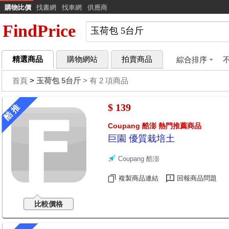
購物比價
找書網
找車網
供應商
FindPrice
精選商品
購物網站
拍賣商品
綜合排序
首頁
>
玉荷包 5台斤
> 有 2 項商品
$ 139
酷 推
Coupang 酷澎 熱門推薦商品
巨園 優質栽培土
Coupang 酷澎
複製商品連結
回報商品問題
比較價格