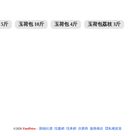
 5斤
玉荷包 10斤
玉荷包 4斤
玉荷包荔枝 3斤
©2026
FindPrice
-
購物比價
找書網
找車網
供應商
服務條款
隱私權政策