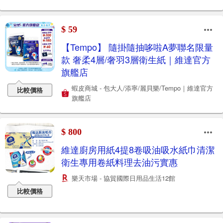
$ 59
【Tempo】 隨掛隨抽哆啦A夢聯名限量
款 奢柔4層/奢羽3層衛生紙｜維達官方
旗艦店
蝦皮商城 - 包大人/添寧/麗貝樂/Tempo｜維達官方
比較價格
旗艦店
$ 800
維達廚房用紙4提8卷吸油吸水紙巾清潔
衛生專用卷紙料理去油污實惠
樂天市場 - 協貿國際日用品生活12館
比較價格