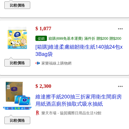
比較價格
$ 1,077
箱購(699免基本運費) 滿件折 贈$200 贈$200
促銷
[箱購]維達柔膚細韌衛生紙140抽24包x
3Bag袋
比較價格
家樂福線上購物網
$ 2,300
維達擦手紙200抽三折家用衛生間廚房
用紙酒店廁所抽取式吸水抽紙
樂天市場 - 協貿國際日用品生活12館
比較價格