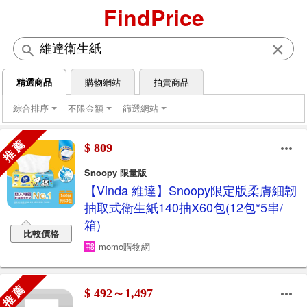
FindPrice
×
精選商品
購物網站
拍賣商品
綜合排序
不限金額
篩選網站
推 薦
$ 809
Snoopy 限量版
【Vinda 維達】Snoopy限定版柔膚細韌
抽取式衛生紙140抽X60包(12包*5串/
箱)
比較價格
momo購物網
推 薦
$ 492～1,497