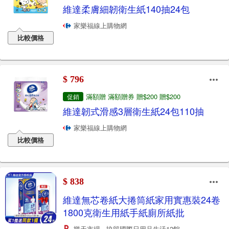
維達柔膚細韌衛生紙140抽24包
家樂福線上購物網
比較價格
$ 796
滿額贈 滿額贈券 贈$200 贈$200
促銷
維達韌式滑感3層衛生紙24包110抽
家樂福線上購物網
比較價格
$ 838
維達無芯卷紙大捲筒紙家用實惠裝24卷
1800克衛生用紙手紙廁所紙批
樂天市場 - 協貿國際日用品生活12館