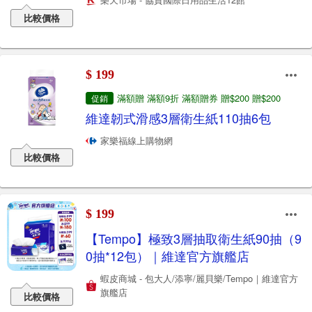
比較價格
$ 199
滿額贈 滿額9折 滿額贈券 贈$200 贈$200
促銷
維達韌式滑感3層衛生紙110抽6包
家樂福線上購物網
比較價格
$ 199
【Tempo】極致3層抽取衛生紙90抽（9
0抽*12包）｜維達官方旗艦店
蝦皮商城 - 包大人/添寧/麗貝樂/Tempo｜維達官方
旗艦店
比較價格