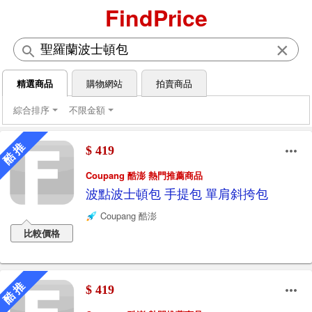
FindPrice
×
精選商品
購物網站
拍賣商品
綜合排序
不限金額
酷 推
$ 419
Coupang 酷澎 熱門推薦商品
波點波士頓包 手提包 單肩斜挎包
Coupang 酷澎
比較價格
酷 推
$ 419