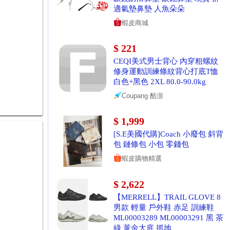
適氣墊鼻墊 人魚朵朵
蝦皮商城
$ 221
CEQI美式男士背心 內穿粗螺紋
修身運動訓練條紋背心打底T恤
白色+黑色 2XL 80.0-90.0kg
Coupang 酷澎
$ 1,999
[S.E美國代購]Coach 小廢包 斜背
包 鏈條包 小包 零錢包
蝦皮購物精選
$ 2,622
【MERRELL】TRAIL GLOVE 8
男款 輕量 戶外鞋 赤足 訓練鞋
ML00003289 ML00003291 黑 茶
綠 黃金大底 抓地