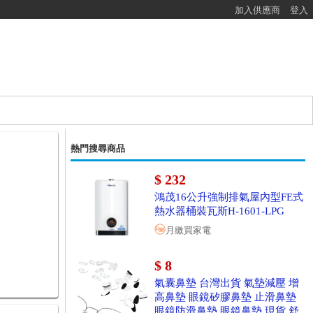
加入供應商
登入
熱門搜尋商品
$ 232
鴻茂16公升強制排氣屋內型FE式
熱水器桶裝瓦斯H-1601-LPG
月繳買家電
$ 8
氣囊鼻墊 台灣出貨 氣墊減壓 增
高鼻墊 眼鏡矽膠鼻墊 止滑鼻墊
眼鏡防滑鼻墊 眼鏡鼻墊 現貨 舒