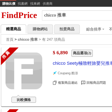
購物比價
找書網
找車網
供應商
FindPrice
精選商品
購物網站
拍賣商品
綜合排序
首頁
>
chicco 推車
> 有 247 項商品
$ 6,890
推 薦
商品選項(2)
chicco Seety極致輕旅嬰兒
Coupang 酷澎
複製商品連結
回報商品問題
比較價格