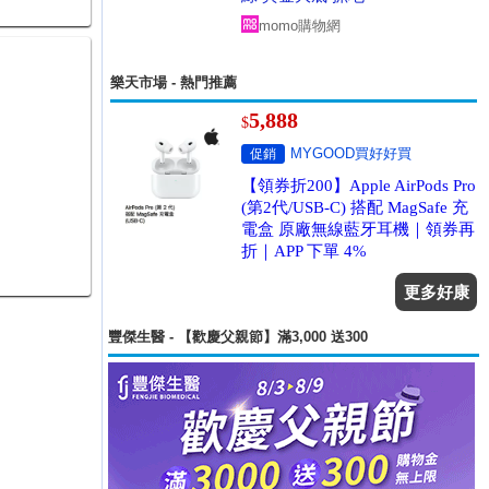
momo購物網
樂天市場 - 熱門推薦
5,888
$
MYGOOD買好好買
促銷
【領券折200】Apple AirPods Pro
(第2代/USB-C) 搭配 MagSafe 充
電盒 原廠無線藍牙耳機｜領券再
折｜APP 下單 4%
更多好康
豐傑生醫 - 【歡慶父親節】滿3,000 送300