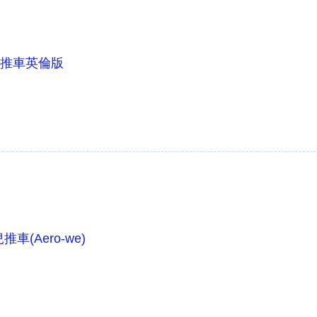
嬰兒推車英倫版
車(Aero-we)