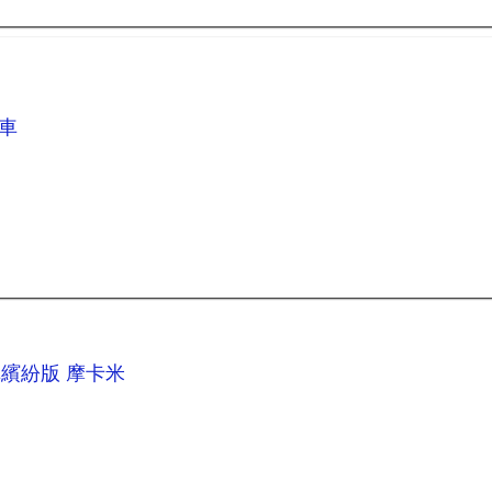
推車
推車繽紛版 摩卡米