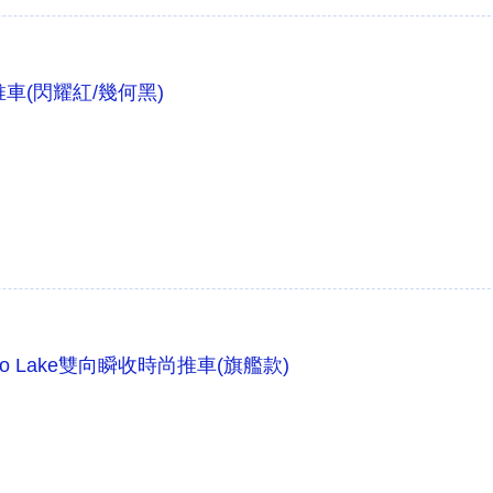
便推車(閃耀紅/幾何黑)
 Como Lake雙向瞬收時尚推車(旗艦款)