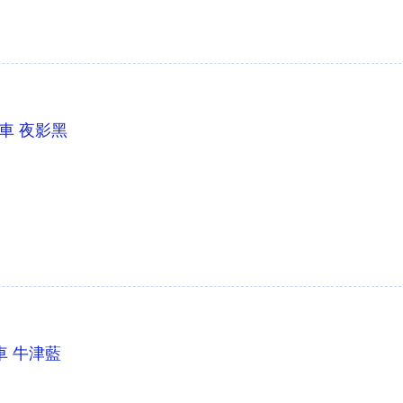
兒推車 夜影黑
推車 牛津藍