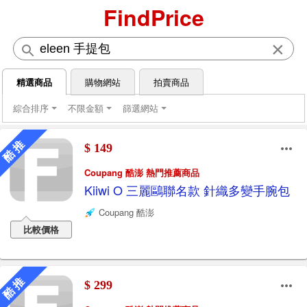
FindPrice
×
精選商品
購物網站
拍賣商品
綜合排序
不限金額
篩選網站
酷 推
$ 149
Coupang 酷澎 熱門推薦商品
Kiiwi O 三麗鷗聯名款 針織多變手腕包
Coupang 酷澎
比較價格
酷 推
$ 299