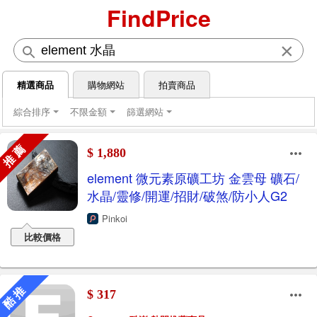
FindPrice
×
精選商品
購物網站
拍賣商品
綜合排序
不限金額
篩選網站
推 薦
$ 1,880
element 微元素原礦工坊 金雲母 礦石/
水晶/靈修/開運/招財/破煞/防小人G2
Pinkoi
比較價格
酷 推
$ 317