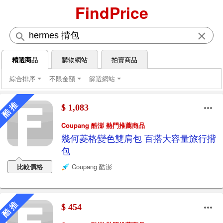
FindPrice
×
精選商品
購物網站
拍賣商品
綜合排序
不限金額
篩選網站
酷 推
$ 1,083
Coupang 酷澎 熱門推薦商品
幾何菱格變色雙肩包 百搭大容量旅行揹
包
比較價格
Coupang 酷澎
酷 推
$ 454