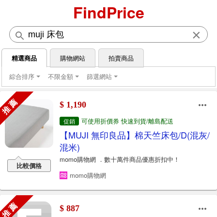
FindPrice
×
精選商品
購物網站
拍賣商品
綜合排序
不限金額
篩選網站
推 薦
$ 1,190
可使用折價券 快速到貨/離島配送
促銷
【MUJI 無印良品】棉天竺床包/D(混灰/
混米)
momo購物網 ．數十萬件商品優惠折扣中！
比較價格
momo購物網
推 薦
$ 887