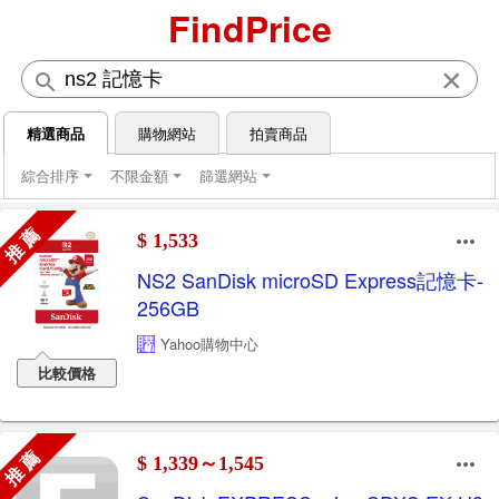
FindPrice
×
精選商品
購物網站
拍賣商品
綜合排序
不限金額
篩選網站
推 薦
$ 1,533
NS2 SanDisk microSD Express記憶卡-
256GB
Yahoo購物中心
比較價格
推 薦
$ 1,339～1,545