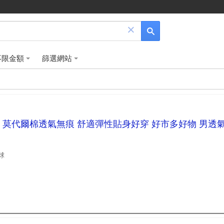
×
不限金額
篩選網站
組 莫代爾棉透氣無痕 舒適彈性貼身好穿 好市多好物 男透
球