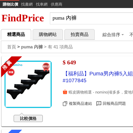
購物比價
找書網
找車網
供應商
FindPrice
精選商品
購物網站
拍賣商品
綜合排序
首頁
>
puma 內褲
> 有 41 項商品
$ 649
推 薦
【福利品】Puma男內褲5入
#1077845
蝦皮購物精選
- nomino|省多多，愛地
複製商品連結
回報商品問題
比較價格