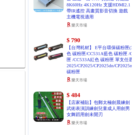
8K60Hz 4K120Hz 支援HDMI2.1
帶IR遙控 高畫質影音切換 遊戲
主機電視適用
樂天市場
$ 790
【台灣耗材】 E平台環保碳粉匣(304
色 碳粉匣/CC531A藍色 碳粉匣 /C
匣 /CC533A紅色 碳粉匣 單支任選
2025/CP2025/CP2025dn/CP2025n
碳粉匣
樂天市場
$ 484
【店家補貼】包郵太極劍晨練劍
武術表演訓練劍兒童成人用劍男
女舞蹈用劍未開刃
樂天市場