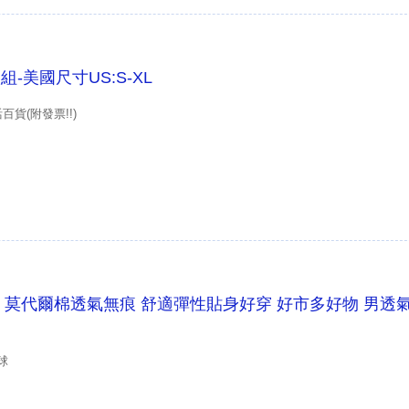
-美國尺寸US:S-XL
貨(附發票!!)
組 莫代爾棉透氣無痕 舒適彈性貼身好穿 好市多好物 男透
球