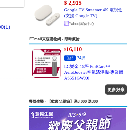
$ 2,915
Google TV Streamer 4K 電視盒
(支援 Google TV)
Yahoo購物中心
(L)
ETmall東森購物網 - 限時瘋搶
16,110
$
74折
促銷
LG樂金 15坪 PuriCare™
AeroBooster空氣清淨機-專業版
AS551GWX0
更多好康
豐傑生醫 - 【歡慶父親節】滿3,000 送300