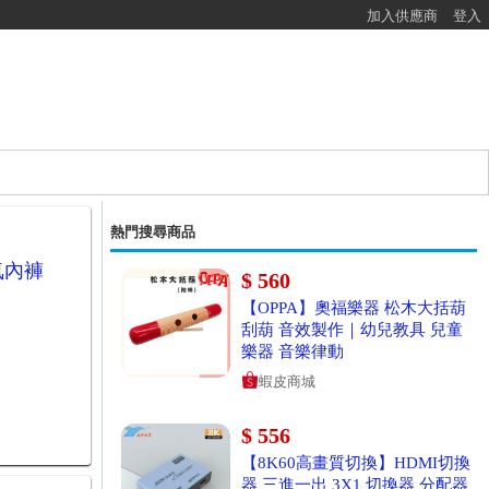
加入供應商
登入
熱門搜尋商品
氣內褲
$ 560
【OPPA】奧福樂器 松木大括葫
刮葫 音效製作｜幼兒教具 兒童
樂器 音樂律動
蝦皮商城
$ 556
【8K60高畫質切換】HDMI切換
器 三進一出 3X1 切換器 分配器