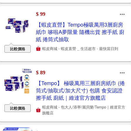
$ 99
【蝦皮直營】Tempo極吸萬用3層廚房
紙巾 哆啦A夢限量 隨機出貨 擦手紙 廚
紙 捲筒式抽取
蝦皮商城 - 蝦皮直營 _ 生活超市 - 最快當日到
比較價格
$ 89
【Tempo】 極吸萬用三層廚房紙巾 (捲
筒式/抽取式/加大尺寸) 包購 食安認證
擦手紙 廚紙｜維達官方旗艦店
蝦皮商城 - 包大人/添寧/麗貝樂/Tempo｜維達官方
比較價格
旗艦店