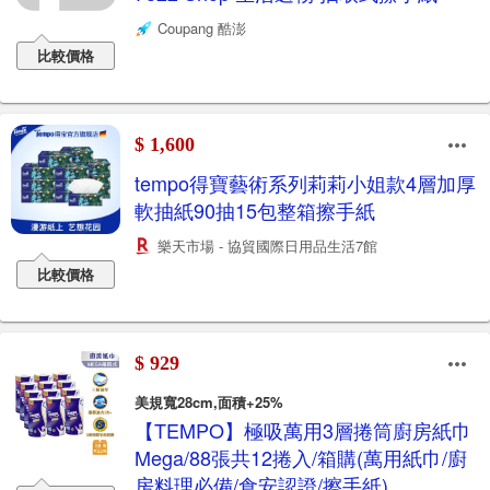
Coupang 酷澎
比較價格
$ 1,600
tempo得寶藝術系列莉莉小姐款4層加厚
軟抽紙90抽15包整箱擦手紙
樂天市場 - 協貿國際日用品生活7館
比較價格
$ 929
美規寬28cm,面積+25%
【TEMPO】極吸萬用3層捲筒廚房紙巾
Mega/88張共12捲入/箱購(萬用紙巾/廚
房料理必備/食安認證/擦手紙)