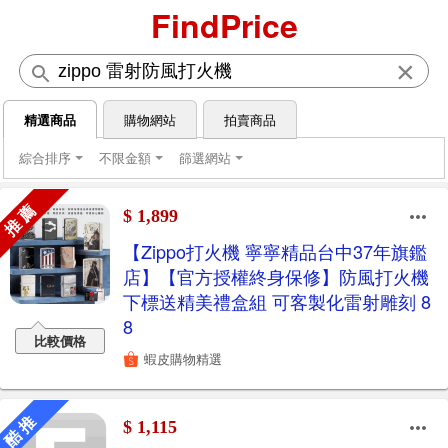
FindPrice
×
精選商品
購物網站
拍賣商品
綜合排序
不限金額
篩選網站
推 薦
$ 1,899
【Zippo打火機 寧寧精品台中37年旗鑑
店】【官方授權終身保修】防風打火機
下標送精美禮盒組 可客製化雷射雕刻 8
8
比較價格
蝦皮購物精選
酷 推
$ 1,115