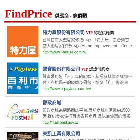
FindPrice
供應商 - 傢俱類
特力屋股份有限公司
VIP
認證供應商
台灣首座大型居家修繕中心 「特力屋」是台灣首
座大型居家修繕中心 (Home Improvement Cente
r)；自成立以來，為台灣注入居家修繕DIY熱潮，
http://www.i-house.com.tw
同時以「家」的產業自許，以專業服務至上做
聲寶股份有限公司
VIP
認證供應商
聲寶運用近「百」年的經驗，積極參與網路購物平
台，利用過去的經驗及優勢，醞孕「利」害的團
隊，打造一個最專業及最優惠的購物平台，在競爭
http://www.e-payless.com.tw/
激烈的「市」場裡，以領導者的姿態運用優厚的實
力，讓消費者以最合理的預算
郵政商城
郵政商城為網路開店平台,目前商城店家數約1500
家,提供食衣住行育樂各類商品,且以最優惠的價格
回饋給消費者,若有任何購物上的需求,歡迎與我們
http://mall.post.gov.tw
的店家聯繫~
東凱工業有限公司