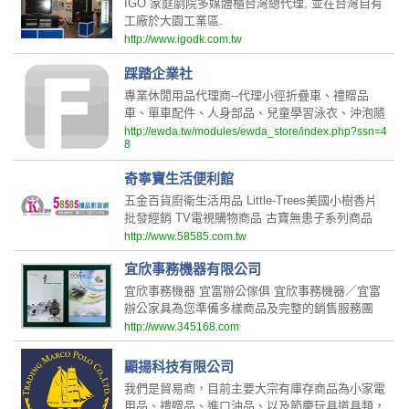
IGO 家庭劇院多媒體櫃台灣總代理, 並在台灣自有
工廠於大園工業區.
http://www.igodk.com.tw
踩踏企業社
專業休閒用品代理商--代理小徑折疊車、禮贈品
車、單車配件、人身部品、兒童學習泳衣、沖泡隨
身壺等等批發，及各公司企業團購。企業禮贈品訂
http://ewda.tw/modules/ewda_store/index.php?ssn=4
8
購服務。
奇寧寶生活便利館
五金百貨廚衛生活用品 Little-Trees美國小樹香片
批發經銷 TV電視購物商品 古寶無患子系列商品
熱水器瓦斯爐具台南維修 奇寧寶 讓你生活便利沒
http://www.58585.com.tw
煩惱
宜欣事務機器有限公司
宜欣事務機器 宜富辦公傢俱 宜欣事務機器／宜富
辦公家具為您準備多樣商品及完整的銷售服務團
隊、從設計／規劃-施工到預算控制與租賃節稅方
http://www.345168.com
案，盼成為您最有力的好幫手
顯揚科技有限公司
我們是貿易商，目前主要大宗有庫存商品為小家電
用品、禮贈品、進口油品、以及節慶玩具道具類，