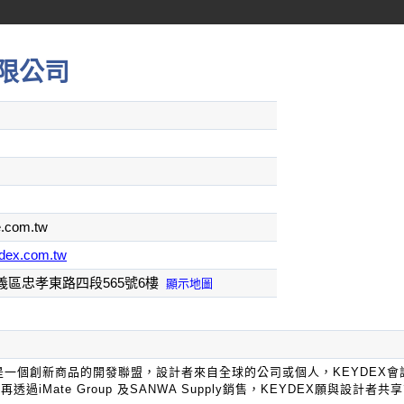
限公司
e.com.tw
ydex.com.tw
義區忠孝東路四段565號6樓
顯示地圖
X是一個創新商品的開發聯盟，設計者來自全球的公司或個人，KEYDEX
透過iMate Group 及SANWA Supply銷售，KEYDEX願與設計