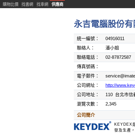
購物比價
找書網
找車網
供應商
永吉電腦股份有
統一編號：
04916011
聯絡人：
潘小姐
聯絡電話：
02-87872587
傳真號碼：
電子郵件：
service@imat
公司網址：
http://www.ke
公司地址：
110
台北市信
瀏覽次數：
2,345
公司簡介
KEYDE
發及生產，再