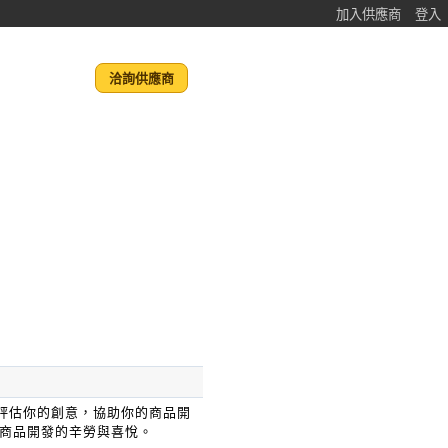
加入供應商
登入
洽詢供應商
會評估你的創意，協助你的商品開
者共享商品開發的辛勞與喜悅。