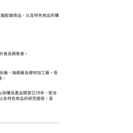
品，電腦配線商品，以及特色商品的購
設計者及銷售者。
塑膠射出廠，抽線廠及線材加工廠。各
務。
ly採購及產品開發已28年，配合
，以及特色商品的研究開發。是