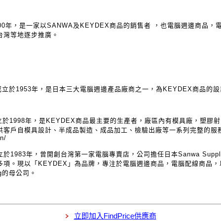
2000年，是一家以SANWA及KEYDEX商品的銷售者 ，也電腦週邊商
台灣等地逐步推廣。
m
y公司成立於1953年，是日本三大電腦週邊產品廠商之一，為KEYDEX商品的
g公司成立於1998年，是KEYDEX商品最主要的生產者，廠區內有模具廠，
供客戶自模具設計、半成品製造、成品加工、檢驗出廠等一系列完整的服
n/
1983年，曾開創台灣第一家電腦專賣店，公司擔任日本Sanwa Supp
00多項。現以「KEYDEX」為品牌，專注於電腦週邊商品，電腦配線商品
ning的母公司。
立即加入FindPrice供應商