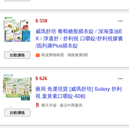
$ 550
威瑪舒培 葡萄糖胺膜衣錠 / 深海藻油E
X / 淨邁舒 / 舒利視 口嚼錠/舒利視膠囊
/固列康Plus膜衣錠
蝦皮購物精選 - 瀚妮健康2館
比較價格
$ 626
藥局 免運現貨 [威瑪舒培] Sulaxy 舒利
視 葉黃素口嚼錠-60粒
樂天市場 - 森活中西藥局
比較價格