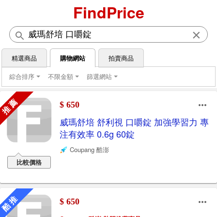
FindPrice
×
精選商品
購物網站
拍賣商品
綜合排序
不限金額
篩選網站
推 薦
$ 650
威瑪舒培 舒利視 口嚼錠 加強學習力 專
注有效率 0.6g 60錠
Coupang 酷澎
比較價格
酷 推
$ 650