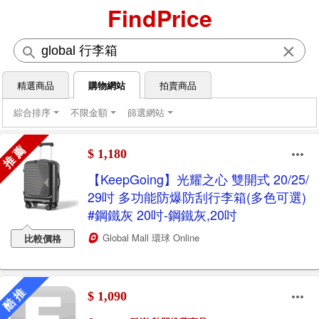
FindPrice
×
精選商品
購物網站
拍賣商品
綜合排序
不限金額
篩選網站
推 薦
$ 1,180
【KeepGoing】光耀之心 雙開式 20/25/
29吋 多功能防爆防刮行李箱(多色可選)
#鋼鐵灰 20吋-鋼鐵灰,20吋
Global Mall 環球 Online
比較價格
酷 推
$ 1,090