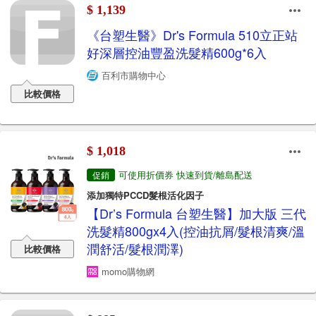
$ 1,139
《台塑生醫》Dr's Formula 510立正站
好深層控油豐盈洗髮精600g*6入
百利市購物中心
比較價格
$ 1,018
可使用折價券 快速到貨/離島配送
促銷
添加獨特PCCD髮根活化因子
【Dr’s Formula 台塑生醫】加大版 三代
洗髮精800gx4入(控油抗屑/髮根清爽/溫
潤舒活/髮根潤澤)
比較價格
momo購物網