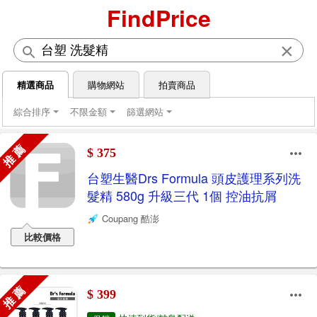
FindPrice
×
精選商品
購物網站
拍賣商品
綜合排序
不限金額
篩選網站
推 薦
$ 375
台塑生醫Drs Formula 頭皮護理系列洗
髮精 580g 升級三代 1個 控油抗屑
Coupang 酷澎
比較價格
推 薦
$ 399