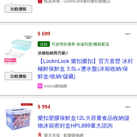
蝦皮商城 - LocknLock樂扣樂扣旗艦店
比較價格
$ 699
可使用折價券 快速到貨/離島配送
促銷
冰箱收納再升級!!
【LocknLock 樂扣樂扣】官方直營 冰封
極鮮保鮮盒 3.5L+瀝水盤(冰箱收納/保
鮮盒/收納/儲藏)
比較價格
momo購物網
$ 994
樂扣塑膠保鮮盒12L大容量食品收納儲
物冰箱密封盒HPL889量大諮詢
樂天市場 - 歡樂購物網