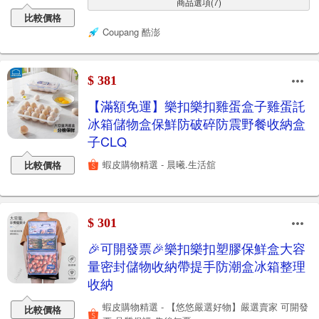
商品選項(7)
比較價格
Coupang 酷澎
$ 381
【滿額免運】樂扣樂扣雞蛋盒子雞蛋託
冰箱儲物盒保鮮防破碎防震野餐收納盒
子CLQ
蝦皮購物精選 - 晨曦.生活舘
比較價格
$ 301
🎉可開發票🎉樂扣樂扣塑膠保鮮盒大容
量密封儲物收納帶提手防潮盒冰箱整理
收納
蝦皮購物精選 - 【悠悠嚴選好物】嚴選賣家 可開發
比較價格