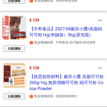
蝦皮購物精選 - 夯胖胖烘焙原料
比較價格
$ 539
【中和食品】2027/06戴菲小鷹•高脂純
可可粉1kg(夾鏈袋）5kg(原包裝)
蝦皮購物精選 - 中和食品•包子饅頭•烘培原料
比較價格
$ 550
【焙思烘焙材料】戴菲小鷹 高脂可可粉
200g/1kg 無新增糖可可粉 純可可粉 Co
coa Powder
蝦皮購物精選 - 焙思烘焙材料行
比較價格