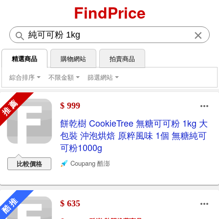
FindPrice
×
精選商品
購物網站
拍賣商品
綜合排序
不限金額
篩選網站
推 薦
$ 999
餅乾樹 CookieTree 無糖可可粉 1kg 大
包裝 沖泡烘焙 原粹風味 1個 無糖純可
可粉1000g
Coupang 酷澎
比較價格
酷 推
$ 635