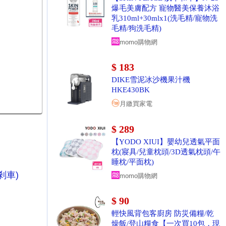
爆毛美膚配方 寵物醫美保養沐浴
乳310ml+30mlx1(洗毛精/寵物洗
毛精/狗洗毛精)
momo購物網
$ 183
DIKE雪泥冰沙機果汁機
HKE430BK
月繳買家電
$ 289
【YODO XIUI】嬰幼兒透氣平面
枕(寢具/兒童枕頭/3D透氣枕頭/午
睡枕/平面枕)
剎車)
momo購物網
$ 90
輕快風背包客廚房 防災備糧/乾
燥飯/登山糧食【一次買10包，現