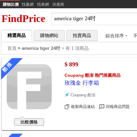
購物比價
找書網
找車網
供應商
FindPrice
精選商品
購物網站
拍賣商品
綜合排序
首頁
>
america tiger 24吋
> 有 1 項商品
$ 899
酷 推
Coupang 酷澎 熱門推薦商品
玫瑰金 行李箱
Coupang 酷澎
複製商品連結
回報商品問題
比較價格