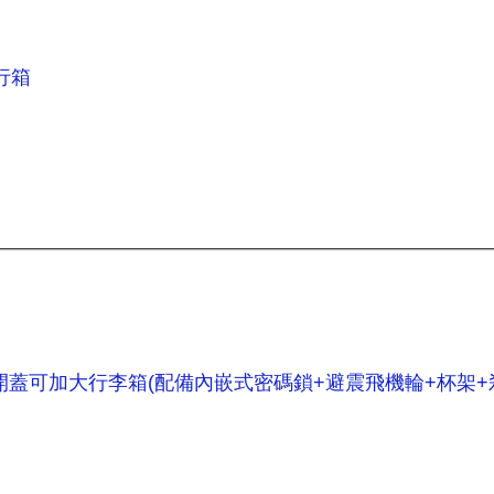
旅行箱
4吋真•前開蓋可加大行李箱(配備內嵌式密碼鎖+避震飛機輪+杯架+