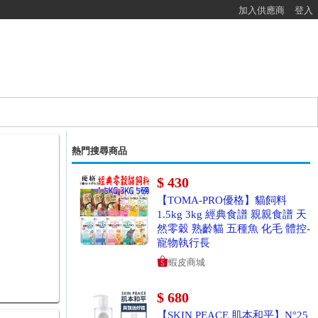
加入供應商
登入
熱門搜尋商品
$ 430
【TOMA-PRO優格】貓飼料
1.5kg 3kg 經典食譜 親親食譜 天
然零穀 熟齡貓 五種魚 化毛 體控-
寵物執行長
蝦皮商城
$ 680
【SKIN PEACE 肌本和平】N°25