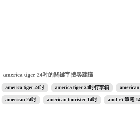
america tiger 24吋的關鍵字搜尋建議
america tiger 24吋
america tiger 24吋行李箱
american
american 24吋
american tourister 14吋
amd r5 筆電 1