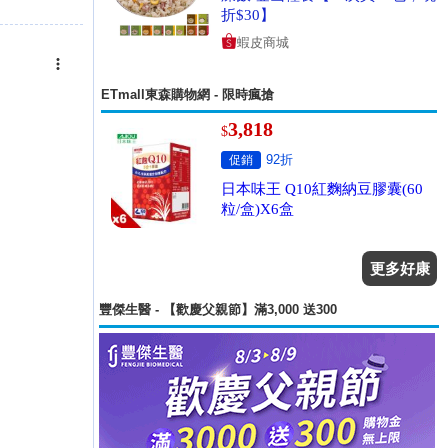
折$30】
蝦皮商城
ETmall東森購物網 - 限時瘋搶
3,818
$
92折
促銷
日本味王 Q10紅麴納豆膠囊(60
粒/盒)X6盒
更多好康
豐傑生醫 - 【歡慶父親節】滿3,000 送300