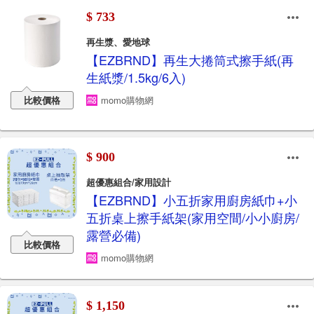
$ 733
再生漿、愛地球
【EZBRND】再生大捲筒式擦手紙(再
生紙漿/1.5kg/6入)
比較價格
momo購物網
$ 900
超優惠組合/家用設計
【EZBRND】小五折家用廚房紙巾+小
五折桌上擦手紙架(家用空間/小小廚房/
露營必備)
比較價格
momo購物網
$ 1,150