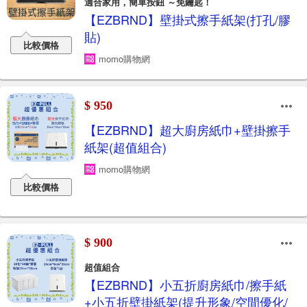
適合家用，簡單按鈕 ～免鑰匙！
【EZBRND】壁掛式擦手紙架(打孔/膠
貼)
比較價格
momo購物網
$ 950
【EZBRND】超大廚房紙巾+壁掛擦手
紙架(超值組合)
momo購物網
比較價格
$ 900
超值組合
【EZBRND】小五折廚房紙巾/擦手紙
+小五折壁掛紙架(提升形象/空間優化/