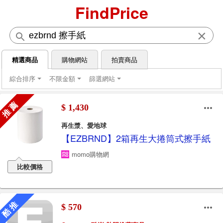
FindPrice
×
精選商品
購物網站
拍賣商品
綜合排序
不限金額
篩選網站
推 薦
$ 1,430
再生漿、愛地球
【EZBRND】2箱再生大捲筒式擦手紙
momo購物網
比較價格
酷 推
$ 570