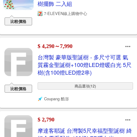
樹擺飾 二入組
7-ELEVEN線上購物中心
比較價格
$ 4,290～7,990
台灣製 豪華版聖誕樹 - 多尺寸可選 氣
質霧金聖誕樹+100燈LED燈暖白光 5尺
樹(含100燈LED燈2串)
商品選項(12)
比較價格
Coupang 酷澎
$ 2,790
摩達客耶誕 台灣製5尺幸福型聖誕樹 綺