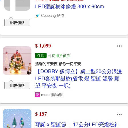
LED聖誕樹冰條燈 300 x 60cm
Coupang 酷澎
比較價格
$ 1,099
可使用折價券
促銷
溫馨的平安夜 願你一切平安
【DOBRY 多博立】桌上型30公分浪漫
LED套裝耶誕樹(省電 燈 聖誕 溫馨 願
望 平安夜 一呎)
比較價格
momo購物網
$ 197
耶誕 x 聖誕節 ：17公分LED亮燈松針