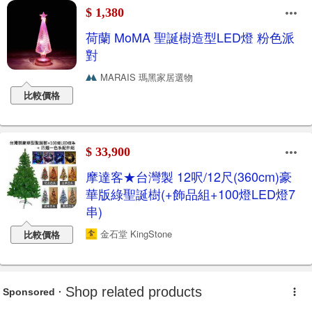
$ 1,380
荷蘭 MoMA 聖誕樹造型LED燈 粉色派
對
MARAIS 瑪黑家居選物
比較價格
$ 33,900
摩達客★台灣製 12呎/12尺(360cm)豪
華版綠聖誕樹(+飾品組+100燈LED燈7
串)
金石堂 KingStone
比較價格