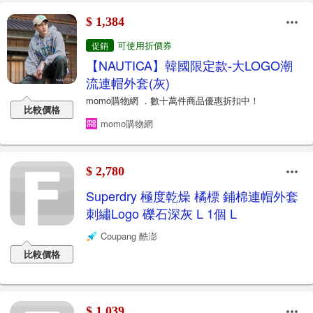
$ 1,384
可使用折價券
促銷
【NAUTICA】韓國限定款-大LOGO潮
流連帽外套(灰)
momo購物網 ．數十萬件商品優惠折扣中！
比較價格
momo購物網
$ 2,780
Superdry 極度乾燥 橘標 鋪棉連帽外套
刺繡Logo 礫石深灰 L 1個 L
Coupang 酷澎
比較價格
$ 1,039