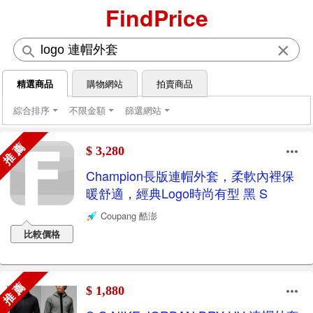
FindPrice
×
精選商品
購物網站
拍賣商品
綜合排序
不限金額
篩選網站
推 薦
$ 3,280
Champion長版連帽外套，柔軟內裡保
暖舒適，經典Logo時尚有型 黑 S
Coupang 酷澎
比較價格
推 薦
$ 1,880