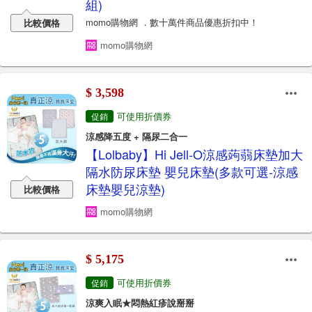
組)
momo購物網 ．數十萬件商品優惠折扣中！
比較價格
momo購物網
$ 3,598
可使用折價券
促銷
涼感降五度 + 隔尿二合一
【Lolbaby】Hi Jell-O涼感蒟蒻床墊加大
隔水防尿床墊 嬰兒床墊(多款可選-涼感
床墊嬰兒涼墊)
比較價格
momo購物網
$ 5,175
可使用折價券
促銷
涼爽入眠★悶熱紅疹說掰掰