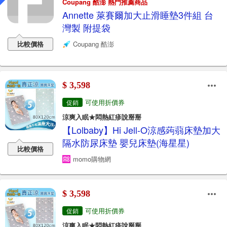
Coupang 酷澎 熱門推薦商品
Annette 萊賽爾加大止滑睡墊3件組 台
灣製 附提袋
比較價格
Coupang 酷澎
$ 3,598
可使用折價券
促銷
涼爽入眠★悶熱紅疹說掰掰
【Lolbaby】Hi Jell-O涼感蒟蒻床墊加大
隔水防尿床墊 嬰兒床墊(海星星)
比較價格
momo購物網
$ 3,598
可使用折價券
促銷
涼爽入眠★悶熱紅疹說掰掰