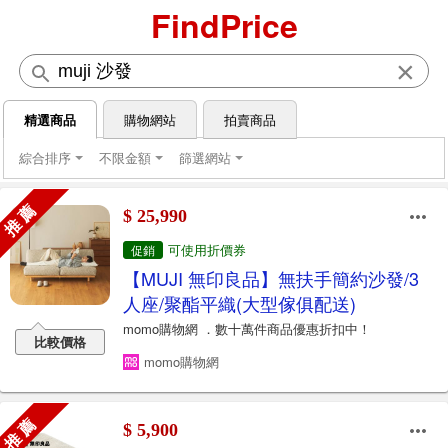
FindPrice
×
精選商品
購物網站
拍賣商品
綜合排序
不限金額
篩選網站
推 薦
$ 25,990
可使用折價券
促銷
【MUJI 無印良品】無扶手簡約沙發/3
人座/聚酯平織(大型傢俱配送)
momo購物網 ．數十萬件商品優惠折扣中！
比較價格
momo購物網
推 薦
$ 5,900