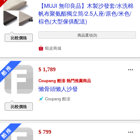
【MUJI 無印良品】木製沙發套/水洗棉
帆布聚氨酯獨立筒/2.5人座/原色/米色/
棕色(大型傢俱配送)
商品選項(3)
比較價格
蝦皮商城
酷 推
$ 1,789
Coupang 酷澎 熱門推薦商品
懶骨頭懶人沙發
Coupang 酷澎
比較價格
酷 推
$ 799