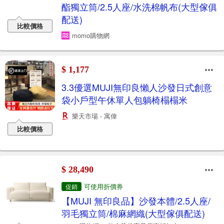
酯獨立筒/2.5人座/水洗棉帆布(大型傢俱
配送)
比較價格
momo購物網
$ 1,177
3.3優選MUJI無印良懶人沙發日式創意
袋小戶型午休單人包躺椅榻榻米
樂天市場 - 寓偉
比較價格
$ 28,490
可使用折價券
促銷
【MUJI 無印良品】沙發本體/2.5人座/
羽毛獨立筒/棉麻網織(大型傢俱配送)