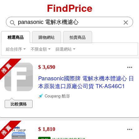
FindPrice
×
精選商品
購物網站
拍賣商品
綜合排序
不限金額
篩選網站
推 薦
$ 3,690
Panasonic國際牌 電解水機本體濾心 日
本原裝進口原廠公司貨 TK-AS46C1
Coupang 酷澎
比較價格
推 薦
$ 1,810