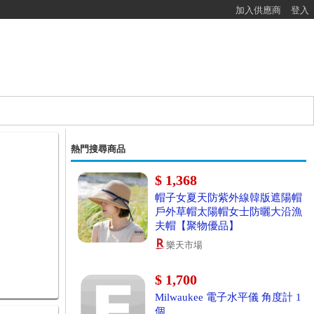
加入供應商
登入
熱門搜尋商品
$ 1,368
帽子女夏天防紫外線韓版遮陽帽
戶外草帽太陽帽女士防曬大沿漁
夫帽【聚物優品】
樂天市場
$ 1,700
Milwaukee 電子水平儀 角度計 1
個