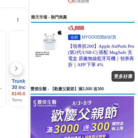
松果購物
樂天市場 - 熱門推薦
5,888
$
MYGOOD買好好買
促銷
【領券折200】Apple AirPods Pro
(第2代/USB-C) 搭配 MagSafe 充
電盒 原廠無線藍牙耳機｜領券再
折｜APP 下單 4%
更多好康
豐傑生醫 - 【歡慶父親節】滿3,000 送300