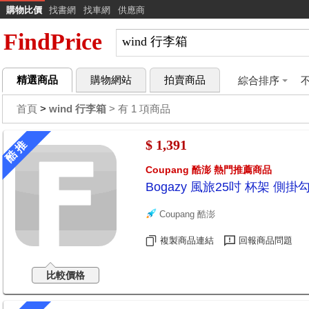
購物比價
找書網
找車網
供應商
FindPrice
精選商品
購物網站
拍賣商品
綜合排序
首頁
>
wind 行李箱
> 有 1 項商品
$ 1,391
酷 推
Coupang 酷澎 熱門推薦商品
Bogazy 風旅25吋 杯架 側
Coupang 酷澎
複製商品連結
回報商品問題
比較價格