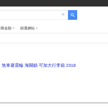
×
不限金額
篩選網站
掛勾 煞車避震輪 海關鎖 可加大行李箱 2318