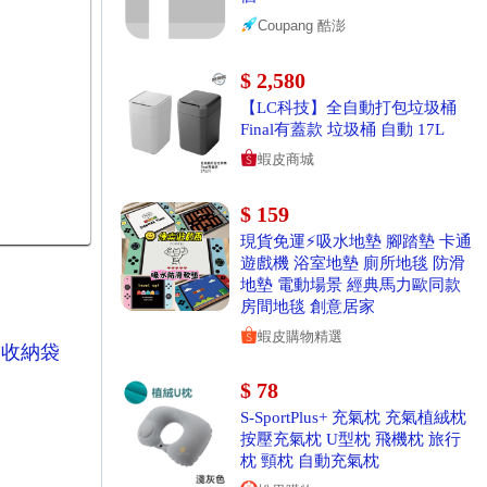
Coupang 酷澎
$ 2,580
【LC科技】全自動打包垃圾桶
Final有蓋款 垃圾桶 自動 17L
蝦皮商城
$ 159
現貨免運⚡️吸水地墊 腳踏墊 卡通
遊戲機 浴室地墊 廁所地毯 防滑
地墊 電動場景 經典馬力歐同款
房間地毯 創意居家
蝦皮購物精選
提收納袋
$ 78
S-SportPlus+ 充氣枕 充氣植絨枕
按壓充氣枕 U型枕 飛機枕 旅行
枕 頸枕 自動充氣枕